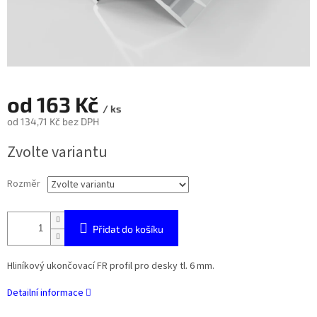
od
163 Kč
/ ks
od
134,71 Kč
bez DPH
Měrná
Zvolte variantu
cena:
Rozměr
Přidat do košíku
Hliníkový ukončovací FR profil pro desky tl. 6 mm.
Detailní informace