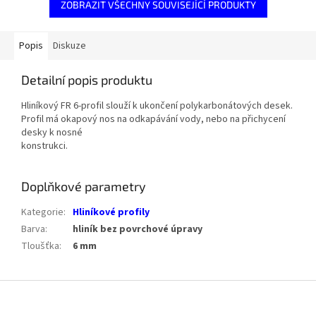
ZOBRAZIT VŠECHNY SOUVISEJÍCÍ PRODUKTY
Popis
Diskuze
Detailní popis produktu
Hliníkový FR 6-profil slouží k ukončení polykarbonátových desek.
Profil má okapový nos na odkapávání vody, nebo na přichycení
desky k nosné
konstrukci.
Doplňkové parametry
Kategorie
:
Hliníkové profily
Barva
:
hliník bez povrchové úpravy
Tloušťka
:
6 mm
Z
á