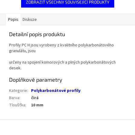
ZOBRAZIT VŠECHNY SOUVISEJÍCÍ PRODUKTY
Popis
Diskuze
Detailní popis produktu
Profily PC H jsou vyrobeny z kvalitního polykarbonátového
granulátu, jsou
určeny na spojení komorových a plných polykarbonátových
desek.
Doplňkové parametry
Kategorie
:
Polykarbonátové profily
Barva
:
čirá
Tloušťka
:
10 mm
Z
á