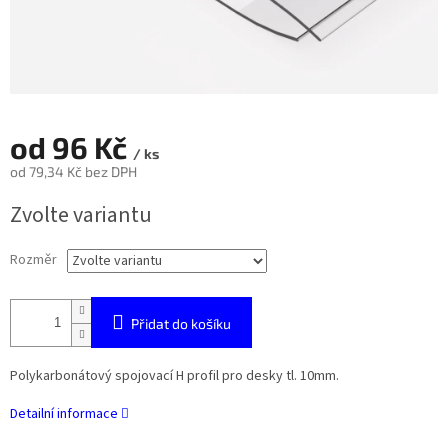
od
96 Kč
/ ks
od
79,34 Kč
bez DPH
Měrná
Zvolte variantu
cena:
Rozměr
Přidat do košíku
Polykarbonátový spojovací H profil pro desky tl. 10mm.
Detailní informace