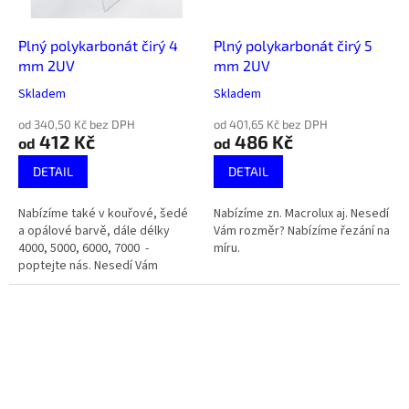
Plný polykarbonát čirý 4
Plný polykarbonát čirý 5
mm 2UV
mm 2UV
Skladem
Skladem
od 340,50 Kč bez DPH
od 401,65 Kč bez DPH
412 Kč
486 Kč
od
od
DETAIL
DETAIL
Nabízíme také v kouřové, šedé
Nabízíme zn. Macrolux aj. Nesedí
a opálové barvě, dále délky
Vám rozměr? Nabízíme řezání na
4000, 5000, 6000, 7000 -
míru.
poptejte nás. Nesedí Vám
rozměr? Nabízíme řezání na
míru.