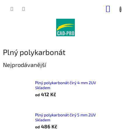
Přejít
NÁKUP
na
obsah
KOŠÍK
Plný polykarbonát
Nejprodávanější
Plný polykarbonát čirý 4 mm 2UV
Skladem
412 Kč
od
Plný polykarbonát čirý 5 mm 2UV
Skladem
486 Kč
od