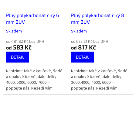
Plný polykarbonát čirý 6
Plný polykarbonát čirý 8
mm 2UV
mm 2UV
Skladem
Skladem
od 481,82 Kč bez DPH
od 675,21 Kč bez DPH
583 Kč
817 Kč
od
od
DETAIL
DETAIL
Nabízíme také v kouřové, šedé
Nabízíme také v kouřové, šedé
a opálové barvě, dále délky
a opálové barvě, dále délky
4000, 5000, 6000, 7000 -
3600,4000, 4600, 6000 -
poptejte nás. Nesedí Vám
poptejte nás. Nesedí Vám
rozměr? Nabízíme řezání na
rozměr? Nabízíme řezání na
míru.
míru.