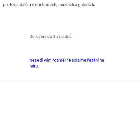
p
proti vandalům v obchodech, muzeích a galeriích.
r
v
k
y
v
Doručení do 3 až 5 dnů.
ý
p
i
s
Nesedí Vám rozměr? Nabízíme řezání na
u
míru.
Z
á
p
a
t
í