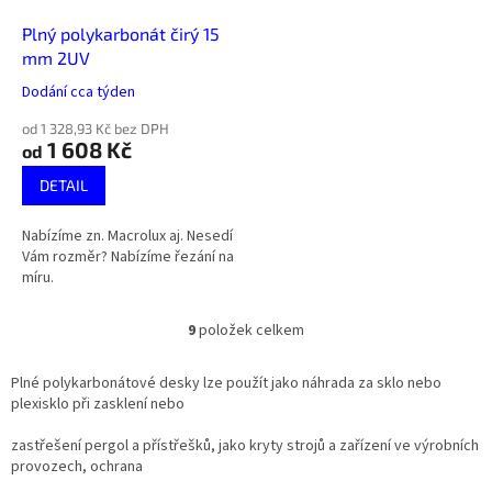
Plný polykarbonát čirý 15
mm 2UV
Dodání cca týden
od 1 328,93 Kč bez DPH
1 608 Kč
od
DETAIL
Nabízíme zn. Macrolux aj. Nesedí
Vám rozměr? Nabízíme řezání na
míru.
9
položek celkem
O
v
l
Plné polykarbonátové desky lze použít jako náhrada za sklo nebo
á
plexisklo při zasklení nebo
d
a
zastřešení pergol a přístřešků, jako kryty strojů a zařízení ve výrobních
c
provozech, ochrana
í