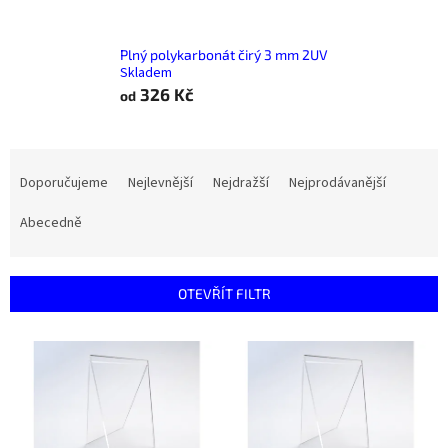
Plný polykarbonát čirý 3 mm 2UV
Skladem
326 Kč
od
Ř
a
Doporučujeme
Nejlevnější
Nejdražší
Nejprodávanější
z
e
Abecedně
n
í
p
OTEVŘÍT FILTR
r
o
V
d
ý
u
p
k
i
t
s
ů