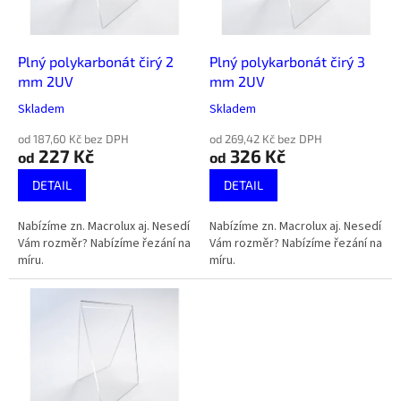
p
r
o
d
Plný polykarbonát čirý 2
Plný polykarbonát čirý 3
u
mm 2UV
mm 2UV
k
Skladem
Skladem
t
ů
od 187,60 Kč bez DPH
od 269,42 Kč bez DPH
227 Kč
326 Kč
od
od
DETAIL
DETAIL
Nabízíme zn. Macrolux aj. Nesedí
Nabízíme zn. Macrolux aj. Nesedí
Vám rozměr? Nabízíme řezání na
Vám rozměr? Nabízíme řezání na
míru.
míru.