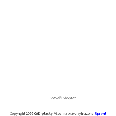
k
Z
y
á
v
p
ý
a
p
t
i
s
í
u
Vytvořil Shoptet
Copyright 2026
CAD-plasty
. Všechna práva vyhrazena.
Upravit