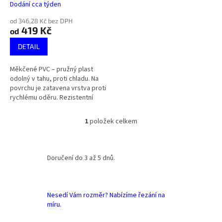
k
Dodání cca týden
t
ů
od 346,28 Kč bez DPH
419 Kč
od
DETAIL
Měkčené PVC – pružný plast
odolný v tahu, proti chladu. Na
povrchu je zatavena vrstva proti
rychlému oděru. Rezistentní
vůči vlhkosti a povětrnostním
vlivům. Vysoce...
1
položek celkem
O
v
l
á
Doručení do 3 až 5 dnů.
d
a
c
í
Nesedí Vám rozměr? Nabízíme řezání na
p
míru.
r
v