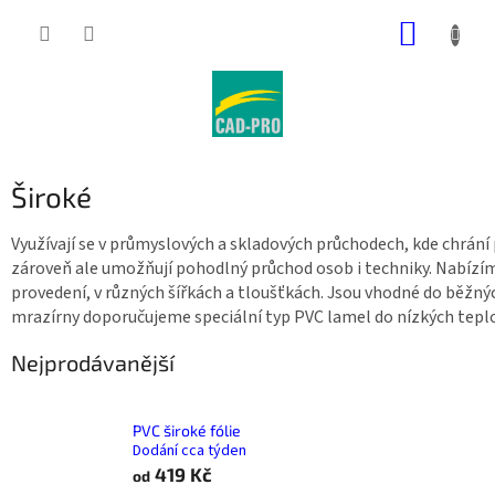
Přejít
NÁKUP
na
obsah
KOŠÍK
Široké
Využívají se v průmyslových a skladových průchodech, kde chrání 
zároveň ale umožňují pohodlný průchod osob i techniky. Nabízí
provedení, v různých šířkách a tloušťkách. Jsou vhodné do běžn
mrazírny doporučujeme speciální typ PVC lamel do nízkých teplo
Nejprodávanější
PVC široké fólie
Dodání cca týden
419 Kč
od