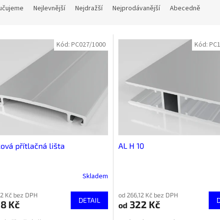
učujeme
Nejlevnější
Nejdražší
Nejprodávanější
Abecedně
Kód:
PC027/1000
Kód:
PC1
ková přítlačná lišta
AL H 10
Skladem
52 Kč bez DPH
od 266,12 Kč bez DPH
DETAIL
8 Kč
322 Kč
od