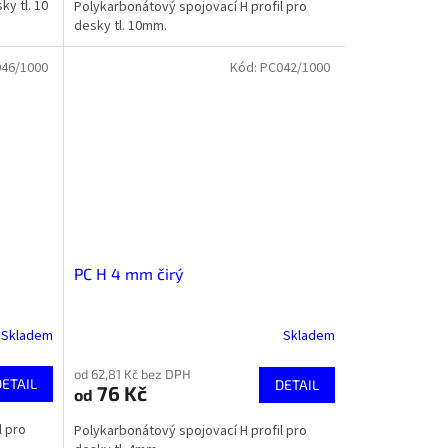
ky tl. 10
Polykarbonátový spojovací H profil pro
desky tl. 10mm.
46/1000
Kód:
PC042/1000
PC H 4 mm čirý
Skladem
Skladem
od 62,81 Kč bez DPH
DETAIL
DETAIL
76 Kč
od
l pro
Polykarbonátový spojovací H profil pro