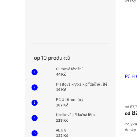
desky 
Top 10 produktů
Gumové těsnění
44 Kč
PC H 
Plastová krytka k přítlačné liště
19 Kč
PC U 16 mm čirý
107 Kč
od 67,
8
od
Hliníková přítlačná lišta
118 Kč
Polyka
desky 
AL U 8
122 Kč