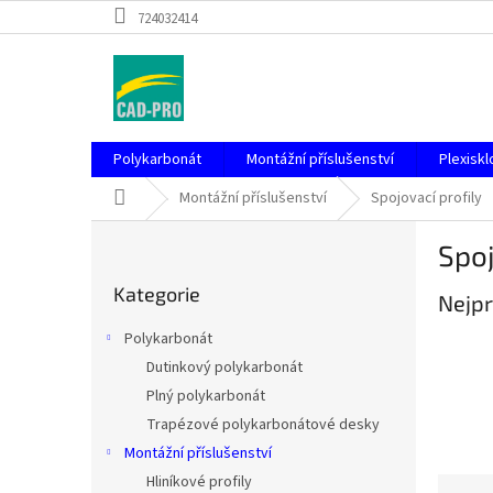
Přejít
724032414
na
obsah
Polykarbonát
Montážní příslušenství
Plexiskl
Domů
Montážní příslušenství
Spojovací profily
P
Spoj
o
Přeskočit
s
Kategorie
kategorie
Nejpr
t
r
Polykarbonát
a
Dutinkový polykarbonát
n
Plný polykarbonát
n
í
Trapézové polykarbonátové desky
p
Montážní příslušenství
a
Hliníkové profily
Ř