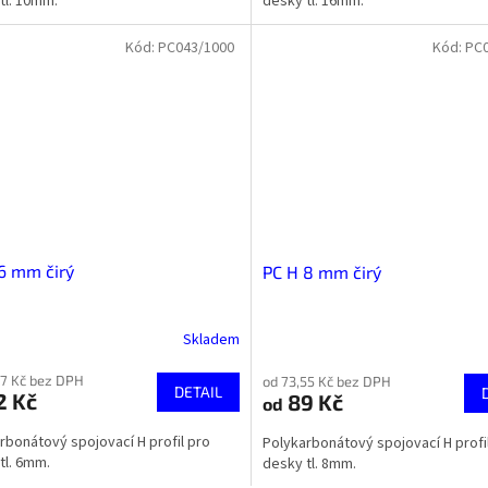
tl. 10mm.
desky tl. 16mm.
Kód:
PC043/1000
Kód:
PC0
6 mm čirý
PC H 8 mm čirý
Skladem
77 Kč bez DPH
od 73,55 Kč bez DPH
DETAIL
2 Kč
89 Kč
od
rbonátový spojovací H profil pro
Polykarbonátový spojovací H profi
tl. 6mm.
desky tl. 8mm.