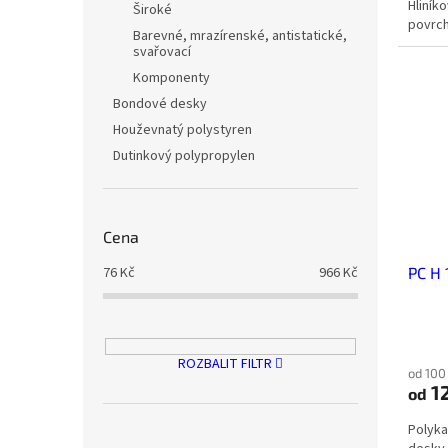
Hliníko
Široké
povrc
Barevné, mrazírenské, antistatické,
svařovací
Komponenty
Bondové desky
Houževnatý polystyren
Dutinkový polypropylen
Cena
76
Kč
966
Kč
PC H
ROZBALIT FILTR
od 100
12
od
Polyka