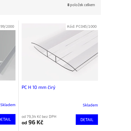
8
položek celkem
99/2000
Kód:
PC045/1000
PC H 10 mm čirý
Skladem
Skladem
od 79,34 Kč bez DPH
DETAIL
DETAIL
96 Kč
od