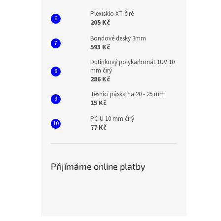
Plexisklo XT čiré
205 Kč
Bondové desky 3mm
593 Kč
Dutinkový polykarbonát 1UV 10
mm čirý
286 Kč
Těsnící páska na 20 - 25 mm
15 Kč
PC U 10 mm čirý
77 Kč
Přijímáme online platby