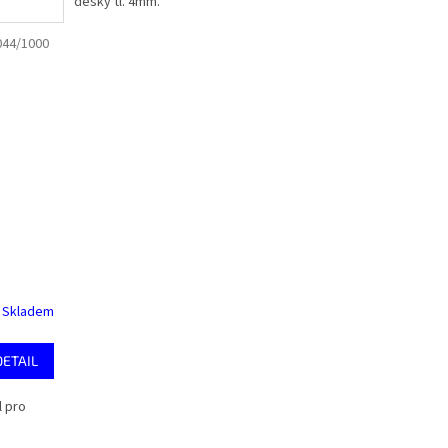
desky tl. 4mm.
44/1000
Skladem
DETAIL
l pro