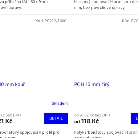
vá přítlačná lišta 60 x 9 bez
Hliníkový spojovací H profil pro des
hové úpravy.
mm, bez povrchové úpravy.
Kód:
PC212/1000
Kód:
PC0
 10 mm kouř
PC H 16 mm čirý
Skladem
 Kč bez DPH
od 97,52 Kč bez DPH
DETAIL
1 Kč
118 Kč
od
rbonátový spojovací H profil pro
Polykarbonátový spojovací H profi