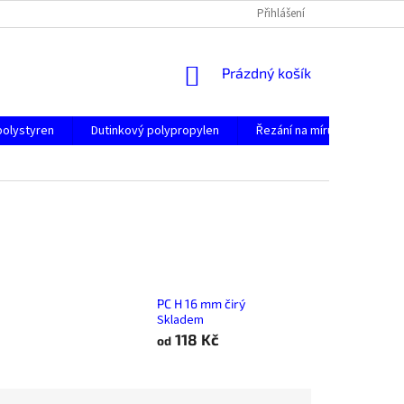
Přihlášení
NÁKUPNÍ
Prázdný košík
KOŠÍK
polystyren
Dutinkový polypropylen
Řezání na míru
Konta
PC H 16 mm čirý
Skladem
118 Kč
od