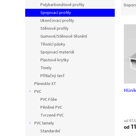
n
a
Polykarbonátové profily
Dopor
e
z
Spojovací profily
l
e
Ukončovací profily
V
n
Stěnové profily
ý
í
Gumové/Stěnové těsnění
p
p
i
r
Těsnící pásky
s
o
Spojovací materiál
p
d
Plastové krytky
r
u
Tmely
o
k
Přítlačný terč
d
t
Plexisklo XT
u
ů
Hliní
k
PVC
t
PVC Fólie
ů
Pěněné PVC
Tvrzené PVC
od 97,
PVC lamely
11
od
Standardní