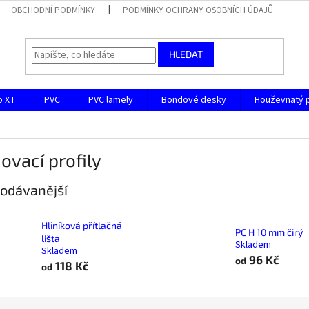
OBCHODNÍ PODMÍNKY
PODMÍNKY OCHRANY OSOBNÍCH ÚDAJŮ
HLEDAT
o XT
PVC
PVC lamely
Bondové desky
Houževnatý 
ovací profily
odávanější
Hliníková přítlačná
PC H 10 mm čirý
lišta
Skladem
Skladem
96 Kč
od
118 Kč
od