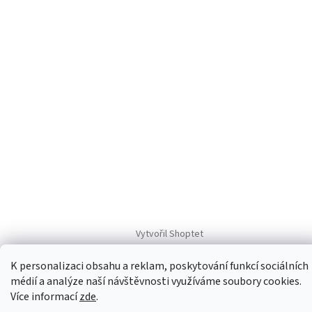
p
a
t
í
Vytvořil Shoptet
K personalizaci obsahu a reklam, poskytování funkcí sociálních
Copyright 2026
CAD-plasty
. Všechna práva vyhrazena.
Upravit
médií a analýze naší návštěvnosti využíváme soubory cookies.
nastavení cookies
Více informací
zde
.