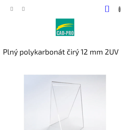
Přejít
NÁKUP
na
obsah
KOŠÍK
Plný polykarbonát čirý 12 mm 2UV