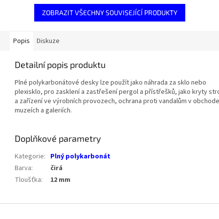
ZOBRAZIT VŠECHNY SOUVISEJÍCÍ PRODUKTY
Popis
Diskuze
Detailní popis produktu
Plné polykarbonátové desky lze použít jako náhrada za sklo nebo
plexisklo, pro zasklení a zastřešení pergol a přístřešků, jako kryty str
a zařízení ve výrobních provozech, ochrana proti vandalům v obchod
muzeích a galeriích.
Doplňkové parametry
Kategorie
:
Plný polykarbonát
Barva
:
čirá
Tloušťka
:
12 mm
Z
á