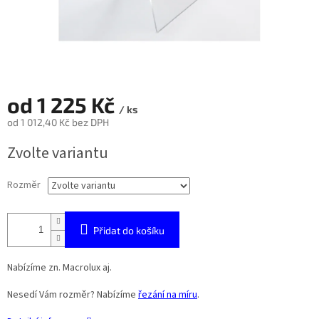
od
1 225 Kč
/ ks
od
1 012,40 Kč
bez DPH
Měrná
Zvolte variantu
cena:
Rozměr
Přidat do košíku
Nabízíme zn. Macrolux aj.
Nesedí Vám rozměr? Nabízíme
řezání na míru
.