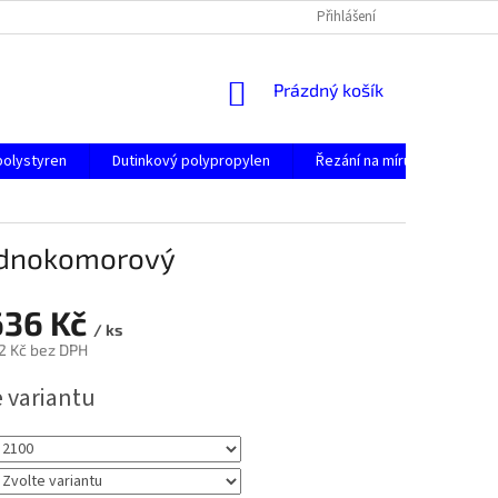
Přihlášení
NÁKUPNÍ
Prázdný košík
KOŠÍK
polystyren
Dutinkový polypropylen
Řezání na míru
Konta
jednokomorový
636 Kč
/ ks
2 Kč
bez DPH
e variantu