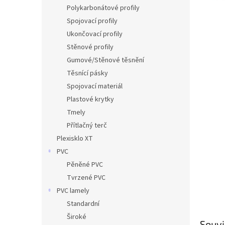
n
Polykarbonátové profily
e
Spojovací profily
l
Ukončovací profily
Stěnové profily
Gumové/Stěnové těsnění
Těsnící pásky
Spojovací materiál
Plastové krytky
Tmely
Přítlačný terč
Plexisklo XT
PVC
Pěněné PVC
Tvrzené PVC
PVC lamely
Standardní
Široké
Souvi