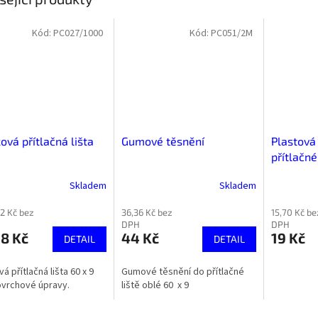
Kód:
PC027/1000
Kód:
PC051/2M
ková přítlačná lišta
Gumové těsnění
Plastová 
přítlačné
Skladem
Skladem
52 Kč bez
36,36 Kč bez
15,70 Kč be
DPH
DPH
8 Kč
44 Kč
19 Kč
DETAIL
DETAIL
vá přítlačná lišta 60 x 9
Gumové těsnění do přítlačné
ovrchové úpravy.
liště oblé 60 x 9