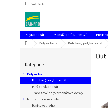
Přejít
724032414
na
obsah
Polykarbonát
Montážní příslušenství
Plexiskl
Domů
Polykarbonát
Dutinkový polykarbonát
P
Dut
o
Přeskočit
s
Kategorie
kategorie
t
r
Polykarbonát
a
Dutinkový polykarbonát
n
Plný polykarbonát
n
í
Trapézové polykarbonátové desky
p
Montážní příslušenství
a
Hliníkové profily