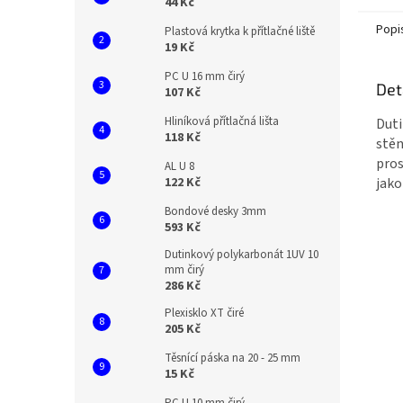
44 Kč
Popi
Plastová krytka k přítlačné liště
19 Kč
PC U 16 mm čirý
Det
107 Kč
Hliníková přítlačná lišta
Duti
118 Kč
stěn
pros
AL U 8
122 Kč
jako
Bondové desky 3mm
593 Kč
Dutinkový polykarbonát 1UV 10
mm čirý
286 Kč
Plexisklo XT čiré
205 Kč
Těsnící páska na 20 - 25 mm
15 Kč
PC U 10 mm čirý