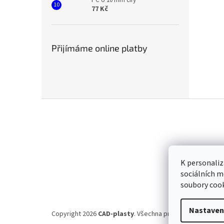
77 Kč
Přijímáme online platby
Z
á
p
a
t
í
K personaliz
sociálních m
soubory cook
Nastaven
Copyright 2026
CAD-plasty
. Všechna práva vyhrazena.
Up