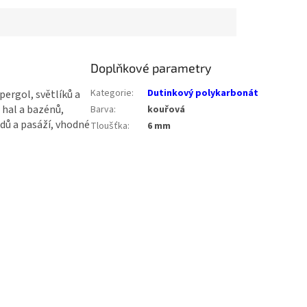
Doplňkové parametry
Kategorie
:
Dutinkový polykarbonát
pergol, světlíků a
 hal a bazénů,
Barva
:
kouřová
odů a pasáží, vhodné
Tloušťka
:
6 mm