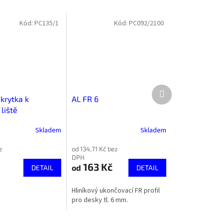
Kód:
PC135/1
Kód:
PC092/2100
Další
produkt
krytka k
AL FR 6
 liště
Skladem
Skladem
z
od 134,71 Kč bez
DPH
163 Kč
od
DETAIL
DETAIL
Hliníkový ukončovací FR profil
pro desky tl. 6 mm.