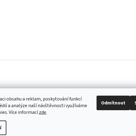
aci obsahu a reklam, poskytování funkcí
Odmítnout
édií a analýze naší návštěvnosti využíváme
ies. Více informací
zde
.
í
ravit nastavení cookies