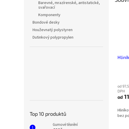
Barevné, mrazírenské, antistatické,
svařovací
Komponenty
Bondové desky
Houževnatý polystyren
Dutinkový polypropylen
Hliní
od 97,
DPH
11
od
Hliníko
Top 10 produktů
bez p
Gumové těsnění