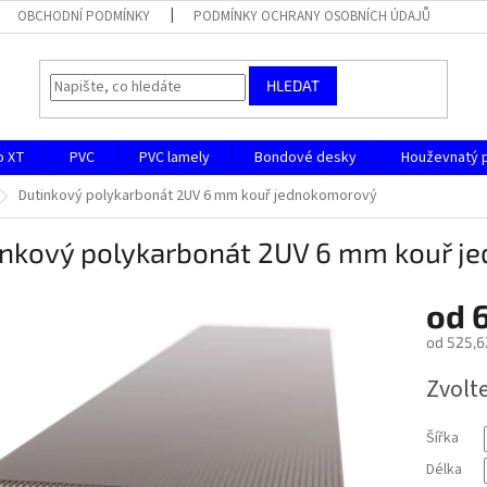
OBCHODNÍ PODMÍNKY
PODMÍNKY OCHRANY OSOBNÍCH ÚDAJŮ
HLEDAT
o XT
PVC
PVC lamely
Bondové desky
Houževnatý 
Dutinkový polykarbonát 2UV 6 mm kouř jednokomorový
inkový polykarbonát 2UV 6 mm kouř 
od
od
525,6
Měrná
Zvolt
cena:
Šířka
Délka